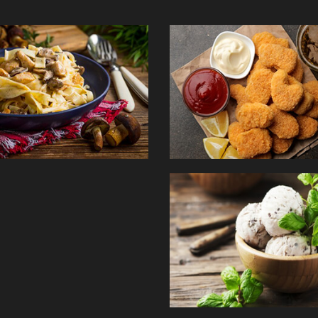
PÂTES
TEX MEX
GLACES
Commander
Com