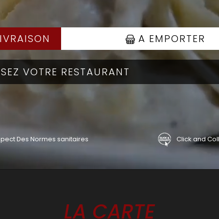
IVRAISON
A EMPORTER
pect Des Normes sanitaires
Click and Col
LA CARTE