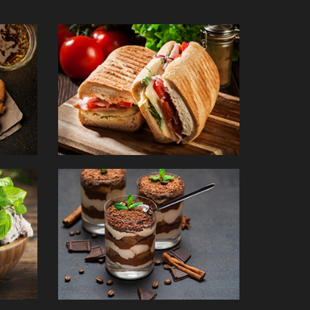
PANINIS
DESSERTS
mander