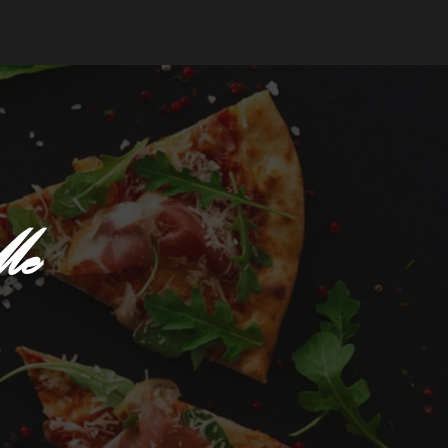
mander
Me