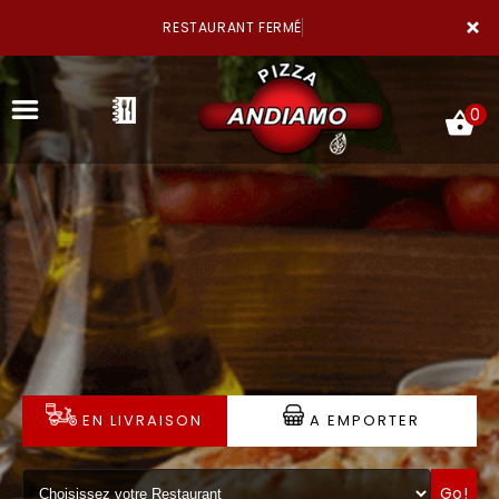
×
RESTAURANT FERMÉ
0
ACCUEIL
LA CARTE
NOTRE RESTAURANT
EN LIVRAISON
A EMPORTER
VOS AVIS
MENTIONS LÉGALES
Go!