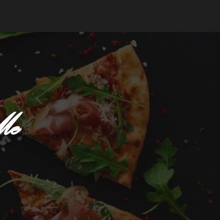
mander
Me