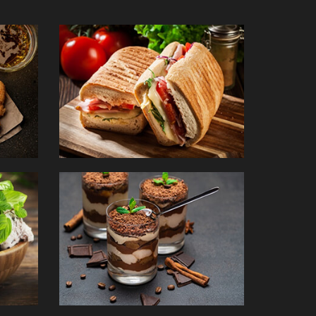
PANINIS
DESSERTS
mander