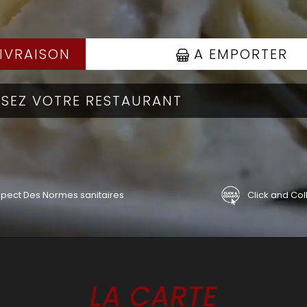
IVRAISON
A EMPORTER
pect Des Normes sanitaires
Click and Col
LA CARTE