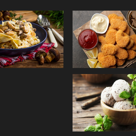
PÂTES
TEX MEX
GLACES
Commander
Com